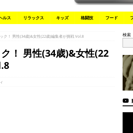
ヘルス
リラックス
キッズ
格闘技
フード
検索
！ 男性(34歳)&女性(22歳)編集者が挑戦 Vol.8
 男性(34歳)&女性(22
.8
ィ