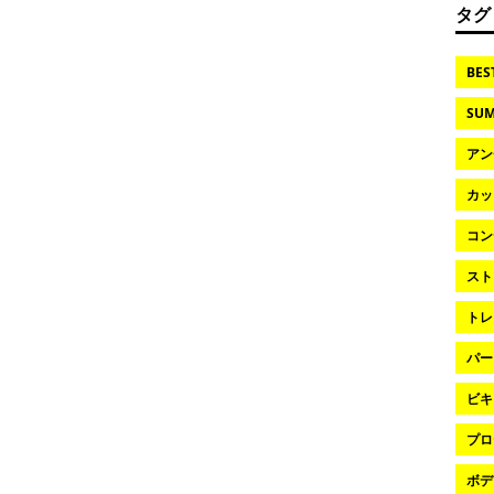
タグ
BES
SUM
アン
カッ
コン
スト
トレ
パー
ビキ
プロ
ボデ