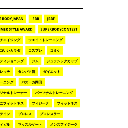
T BODY JAPAN
IFBB
JBBF
MER STYLE AWARD
SUPERBODYCONTEST
チエイジング
ウエイトトレーニング
コいいカラダ
コスプレ
コミケ
ディショニング
ジム
ジュラシックカップ
レッチ
タンパク質
ダイエット
ーニング
バズーカ岡田
ソナルトレーナー
パーソナルトレーニング
ニフィットネス
フィジーク
フィットネス
テイン
プロレス
プロレスラー
ィビル
マッスルゲート
メンズフィジーク