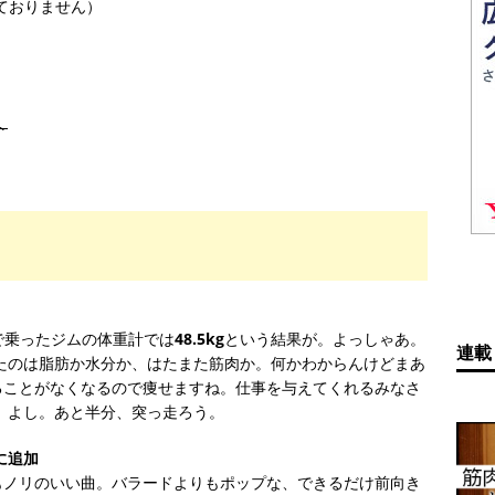
ておりません）
ト
で乗ったジムの体重計では
48.5kg
という結果が。よっしゃあ。
連載
たのは脂肪か水分か、はたまた筋肉か。何かわからんけどまあ
ることがなくなるので痩せますね。仕事を与えてくれるみなさ
 よし。あと半分、突っ走ろう。
に追加
もノリのいい曲。バラードよりもポップな、できるだけ前向き