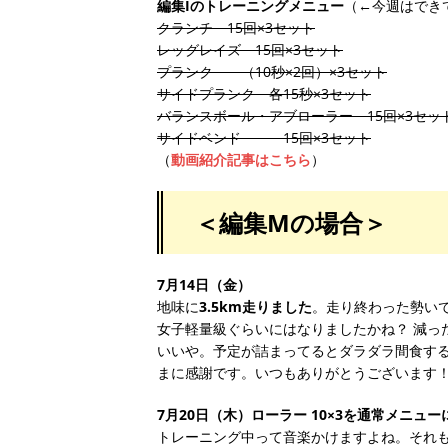
編集Iのトレーニングメニュー
（←今週はでき
クランチ 15回×3セット
レッグレイズ 15回×3セット
プランク （10秒×2回）×3セット
サイドプランク 各15秒×3セット
バランスボール・アブローラー 15回×3セッ
サイドベンド 15回×3セット
（
動画紹介記事はこちら
）
＜編集Mの場合＞
7月14日（金）
地味に
3.5km走りました
。走り終わった勢い
女子軽量級ぐらいにはなりましたかね？ 減っ
いいや。予定が詰まってるとダラダラ間食す
まに感謝です。いつもありがとうございます！
7月20日（木）ローラー 10×3を通常メニュー
トレーニング中って音楽かけますよね。それ