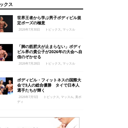
ックス
世界王者から学ぶ男子ボディビル規
定ポーズの極意
2026年7月30日
トピックス
,
マッスル
「脚の筋肥大が止まらない」ボディ
ビル界の貴公子が2026年の大会へ自
信のぞかせる
2026年7月28日
トピックス
,
マッスル
ボディビル・フィットネスの国際大
会で3人の総合優勝 タイで日本人
選手たちが輝く
2026年7月5日
トピックス
,
マッスル
,
美ボ
ディ