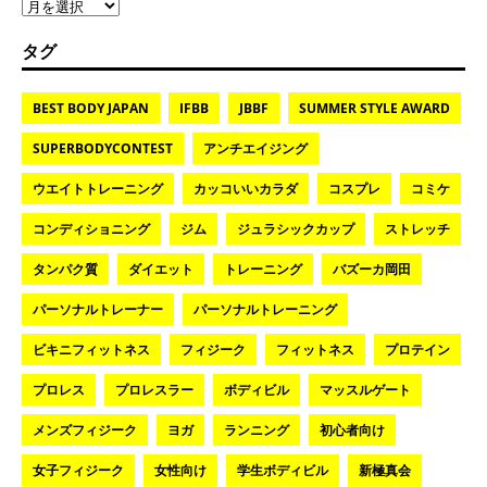
タグ
BEST BODY JAPAN
IFBB
JBBF
SUMMER STYLE AWARD
SUPERBODYCONTEST
アンチエイジング
ウエイトトレーニング
カッコいいカラダ
コスプレ
コミケ
コンディショニング
ジム
ジュラシックカップ
ストレッチ
タンパク質
ダイエット
トレーニング
バズーカ岡田
パーソナルトレーナー
パーソナルトレーニング
ビキニフィットネス
フィジーク
フィットネス
プロテイン
プロレス
プロレスラー
ボディビル
マッスルゲート
メンズフィジーク
ヨガ
ランニング
初心者向け
女子フィジーク
女性向け
学生ボディビル
新極真会