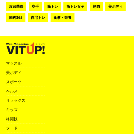
渡辺華奈
空手
筋トレ
筋トレ女子
筋肉
美ボディ
胸肉365
自宅トレ
食事・栄養
マッスル
美ボディ
スポーツ
ヘルス
リラックス
キッズ
格闘技
フード