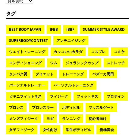
タグ
BEST BODY JAPAN
IFBB
JBBF
SUMMER STYLE AWARD
SUPERBODYCONTEST
アンチエイジング
ウエイトトレーニング
カッコいいカラダ
コスプレ
コミケ
コンディショニング
ジム
ジュラシックカップ
ストレッチ
タンパク質
ダイエット
トレーニング
バズーカ岡田
パーソナルトレーナー
パーソナルトレーニング
ビキニフィットネス
フィジーク
フィットネス
プロテイン
プロレス
プロレスラー
ボディビル
マッスルゲート
メンズフィジーク
ヨガ
ランニング
初心者向け
女子フィジーク
女性向け
学生ボディビル
新極真会