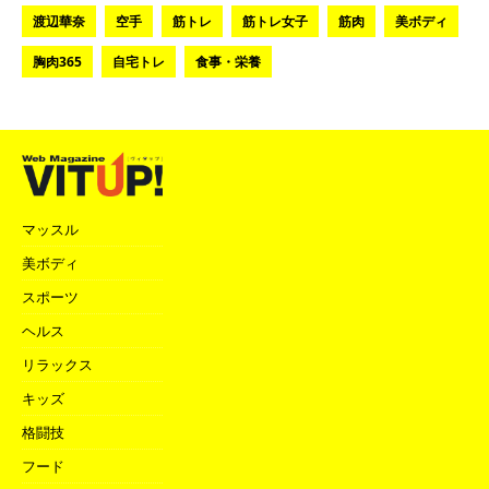
渡辺華奈
空手
筋トレ
筋トレ女子
筋肉
美ボディ
胸肉365
自宅トレ
食事・栄養
マッスル
美ボディ
スポーツ
ヘルス
リラックス
キッズ
格闘技
フード