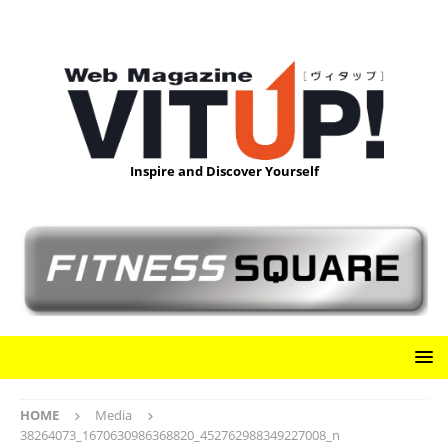
Inspire and Discover Yourself
HOME
Media
38264073_1670630986368820_452762988349227008_n