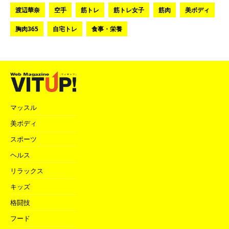
渡辺華奈
空手
筋トレ
筋トレ女子
筋肉
美ボディ
胸肉365
自宅トレ
食事・栄養
マッスル
美ボディ
スポーツ
ヘルス
リラックス
キッズ
格闘技
フード