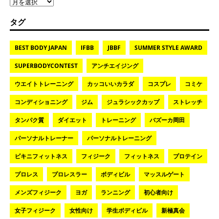
タグ
BEST BODY JAPAN
IFBB
JBBF
SUMMER STYLE AWARD
SUPERBODYCONTEST
アンチエイジング
ウエイトトレーニング
カッコいいカラダ
コスプレ
コミケ
コンディショニング
ジム
ジュラシックカップ
ストレッチ
タンパク質
ダイエット
トレーニング
バズーカ岡田
パーソナルトレーナー
パーソナルトレーニング
ビキニフィットネス
フィジーク
フィットネス
プロテイン
プロレス
プロレスラー
ボディビル
マッスルゲート
メンズフィジーク
ヨガ
ランニング
初心者向け
女子フィジーク
女性向け
学生ボディビル
新極真会