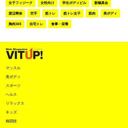
女子フィジーク
女性向け
学生ボディビル
新極真会
渡辺華奈
空手
筋トレ
筋トレ女子
筋肉
美ボディ
胸肉365
自宅トレ
食事・栄養
マッスル
美ボディ
スポーツ
ヘルス
リラックス
キッズ
格闘技