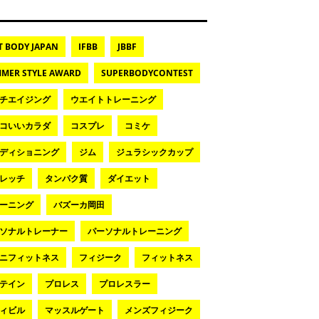
T BODY JAPAN
IFBB
JBBF
MER STYLE AWARD
SUPERBODYCONTEST
チエイジング
ウエイトトレーニング
コいいカラダ
コスプレ
コミケ
ディショニング
ジム
ジュラシックカップ
レッチ
タンパク質
ダイエット
ーニング
バズーカ岡田
ソナルトレーナー
パーソナルトレーニング
ニフィットネス
フィジーク
フィットネス
テイン
プロレス
プロレスラー
ィビル
マッスルゲート
メンズフィジーク