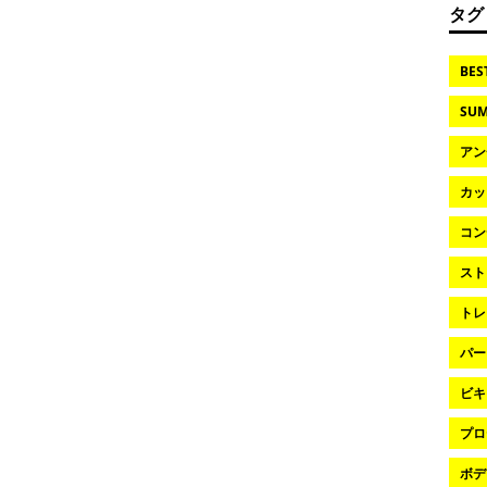
タグ
BES
SUM
アン
カッ
コン
スト
トレ
パー
ビキ
プロ
ボデ