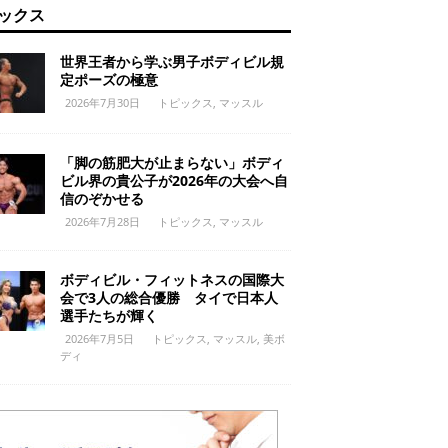
ックス
世界王者から学ぶ男子ボディビル規
定ポーズの極意
2026年7月30日
トピックス
,
マッスル
「脚の筋肥大が止まらない」ボディ
ビル界の貴公子が2026年の大会へ自
信のぞかせる
2026年7月28日
トピックス
,
マッスル
ボディビル・フィットネスの国際大
会で3人の総合優勝 タイで日本人
選手たちが輝く
2026年7月5日
トピックス
,
マッスル
,
美ボ
ディ