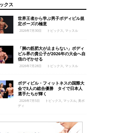
ックス
世界王者から学ぶ男子ボディビル規
定ポーズの極意
2026年7月30日
トピックス
,
マッスル
「脚の筋肥大が止まらない」ボディ
ビル界の貴公子が2026年の大会へ自
信のぞかせる
2026年7月28日
トピックス
,
マッスル
ボディビル・フィットネスの国際大
会で3人の総合優勝 タイで日本人
選手たちが輝く
2026年7月5日
トピックス
,
マッスル
,
美ボ
ディ