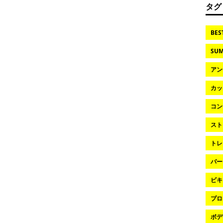
タグ
BES
SUM
アン
カッ
コン
スト
トレ
パー
ビキ
プロ
ボデ