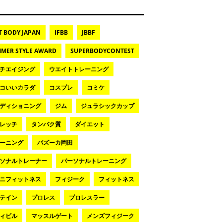
T BODY JAPAN
IFBB
JBBF
MER STYLE AWARD
SUPERBODYCONTEST
チエイジング
ウエイトトレーニング
コいいカラダ
コスプレ
コミケ
ディショニング
ジム
ジュラシックカップ
レッチ
タンパク質
ダイエット
ーニング
バズーカ岡田
ソナルトレーナー
パーソナルトレーニング
ニフィットネス
フィジーク
フィットネス
テイン
プロレス
プロレスラー
ィビル
マッスルゲート
メンズフィジーク