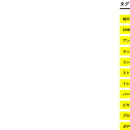
タグ
BES
SUM
アン
カッ
コン
スト
トレ
パー
ビキ
プロ
ボデ