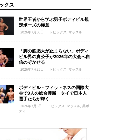
ックス
世界王者から学ぶ男子ボディビル規
定ポーズの極意
2026年7月30日
トピックス
,
マッスル
「脚の筋肥大が止まらない」ボディ
ビル界の貴公子が2026年の大会へ自
信のぞかせる
2026年7月28日
トピックス
,
マッスル
ボディビル・フィットネスの国際大
会で3人の総合優勝 タイで日本人
選手たちが輝く
2026年7月5日
トピックス
,
マッスル
,
美ボ
ディ