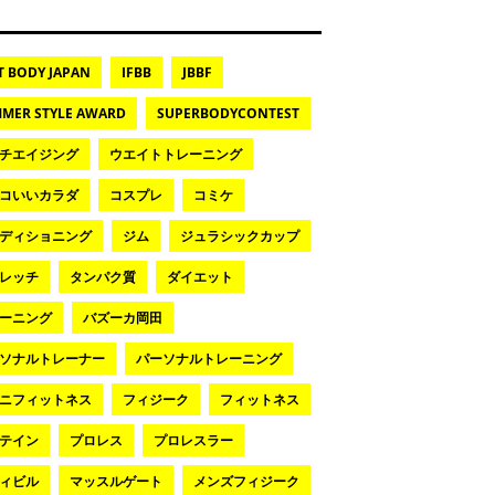
T BODY JAPAN
IFBB
JBBF
MER STYLE AWARD
SUPERBODYCONTEST
チエイジング
ウエイトトレーニング
コいいカラダ
コスプレ
コミケ
ディショニング
ジム
ジュラシックカップ
レッチ
タンパク質
ダイエット
ーニング
バズーカ岡田
ソナルトレーナー
パーソナルトレーニング
ニフィットネス
フィジーク
フィットネス
テイン
プロレス
プロレスラー
ィビル
マッスルゲート
メンズフィジーク