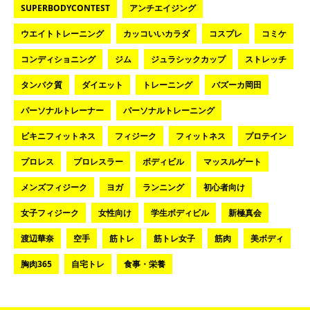
SUPERBODYCONTEST
アンチエイジング
ウエイトトレーニング
カッコいいカラダ
コスプレ
コミケ
コンディショニング
ジム
ジュラシックカップ
ストレッチ
タンパク質
ダイエット
トレーニング
バズーカ岡田
パーソナルトレーナー
パーソナルトレーニング
ビキニフィットネス
フィジーク
フィットネス
プロテイン
プロレス
プロレスラー
ボディビル
マッスルゲート
メンズフィジーク
ヨガ
ランニング
初心者向け
女子フィジーク
女性向け
学生ボディビル
新極真会
渡辺華奈
空手
筋トレ
筋トレ女子
筋肉
美ボディ
胸肉365
自宅トレ
食事・栄養