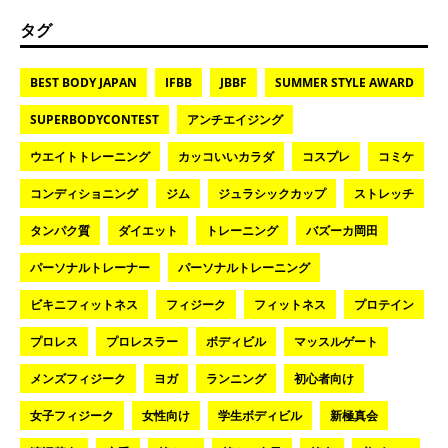
タグ
BEST BODY JAPAN
IFBB
JBBF
SUMMER STYLE AWARD
SUPERBODYCONTEST
アンチエイジング
ウエイトトレーニング
カッコいいカラダ
コスプレ
コミケ
コンディショニング
ジム
ジュラシックカップ
ストレッチ
タンパク質
ダイエット
トレーニング
バズーカ岡田
パーソナルトレーナー
パーソナルトレーニング
ビキニフィットネス
フィジーク
フィットネス
プロテイン
プロレス
プロレスラー
ボディビル
マッスルゲート
メンズフィジーク
ヨガ
ランニング
初心者向け
女子フィジーク
女性向け
学生ボディビル
新極真会