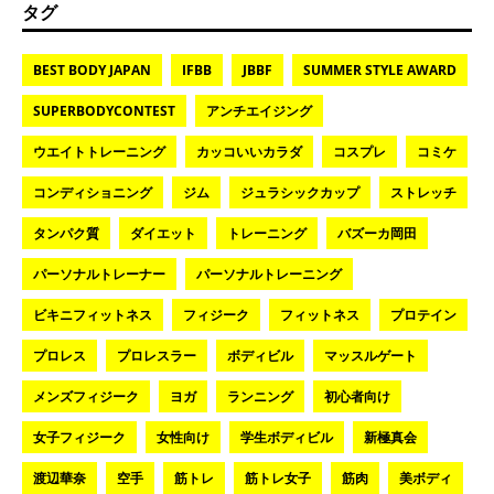
タグ
BEST BODY JAPAN
IFBB
JBBF
SUMMER STYLE AWARD
SUPERBODYCONTEST
アンチエイジング
ウエイトトレーニング
カッコいいカラダ
コスプレ
コミケ
コンディショニング
ジム
ジュラシックカップ
ストレッチ
タンパク質
ダイエット
トレーニング
バズーカ岡田
パーソナルトレーナー
パーソナルトレーニング
ビキニフィットネス
フィジーク
フィットネス
プロテイン
プロレス
プロレスラー
ボディビル
マッスルゲート
メンズフィジーク
ヨガ
ランニング
初心者向け
女子フィジーク
女性向け
学生ボディビル
新極真会
渡辺華奈
空手
筋トレ
筋トレ女子
筋肉
美ボディ