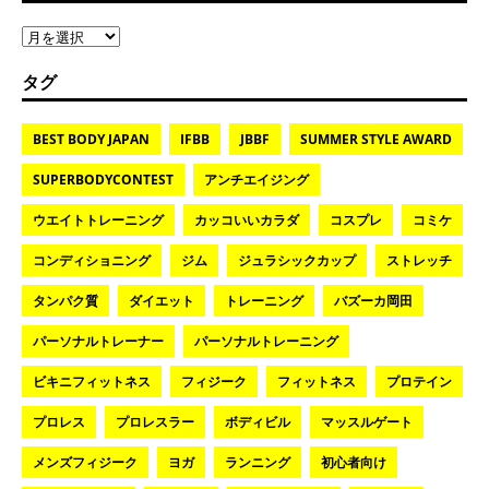
タグ
BEST BODY JAPAN
IFBB
JBBF
SUMMER STYLE AWARD
SUPERBODYCONTEST
アンチエイジング
ウエイトトレーニング
カッコいいカラダ
コスプレ
コミケ
コンディショニング
ジム
ジュラシックカップ
ストレッチ
タンパク質
ダイエット
トレーニング
バズーカ岡田
パーソナルトレーナー
パーソナルトレーニング
ビキニフィットネス
フィジーク
フィットネス
プロテイン
プロレス
プロレスラー
ボディビル
マッスルゲート
メンズフィジーク
ヨガ
ランニング
初心者向け