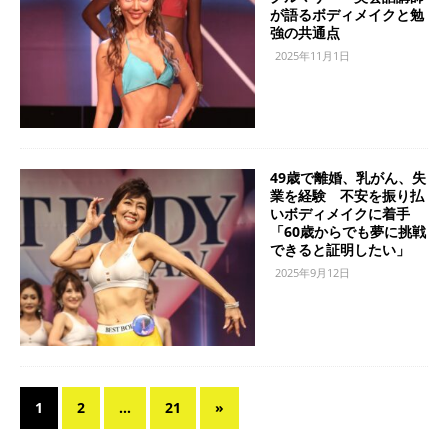
が語るボディメイクと勉
強の共通点
2025年11月1日
49歳で離婚、乳がん、失
業を経験 不安を振り払
いボディメイクに着手
「60歳からでも夢に挑戦
できると証明したい」
2025年9月12日
1
2
…
21
»