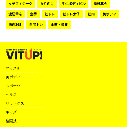
女子フィジーク
女性向け
学生ボディビル
新極真会
渡辺華奈
空手
筋トレ
筋トレ女子
筋肉
美ボディ
胸肉365
自宅トレ
食事・栄養
マッスル
美ボディ
スポーツ
ヘルス
リラックス
キッズ
格闘技