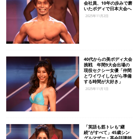
会社員、10年の歩みで磨
いたボディで日本大会へ
2025年11月2日
40代からの美ボディ大会
挑戦 年間9大会出場の
現役セクシー女優「仲間
とワイワイしながら準備
する時間が大好き」
2025年11月1日
「英語も筋トレも“継
続”がすべて」45歳シン
グルマザー・英会話講師