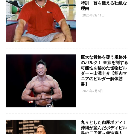
特訓 首を鍛える壮絶な
理由
2026年7月11日
巨大な骨格を覆う規格外
のバルク！ 東京を制する
可能性を秘めた怪物ビル
ダー～山澤圭介【筋肉マ
ニアのビルダー解体筋
書】
2026年7月8日
丸々とした肉厚ボディ！
沖縄が産んだボディビル
界の二刀流～伊波寿人