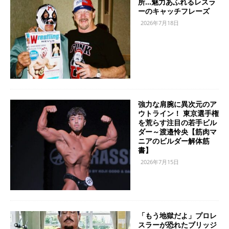
所…魅力あふれるレスラ
ーのキャッチフレーズ
2026年7月18日
強力な肩腕に異次元のア
ウトライン！ 東京選手権
を荒らす注目の若手ビル
ダー～渡邉怜央【筋肉マ
ニアのビルダー解体筋
書】
2026年7月15日
「もう地獄だよ」プロレ
スラーが恐れたブリッジ