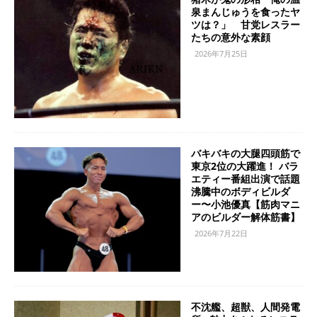
泉まんじゅうを食ったヤ
ツは？」 甘党レスラー
たちの意外な素顔
2026年7月25日
バキバキの大腿四頭筋で
東京2位の大躍進！ バラ
エティー番組出演で話題
沸騰中のボディビルダ
ー〜小池優真【筋肉マニ
アのビルダー解体筋書】
2026年7月22日
不沈艦、超獣、人間発電