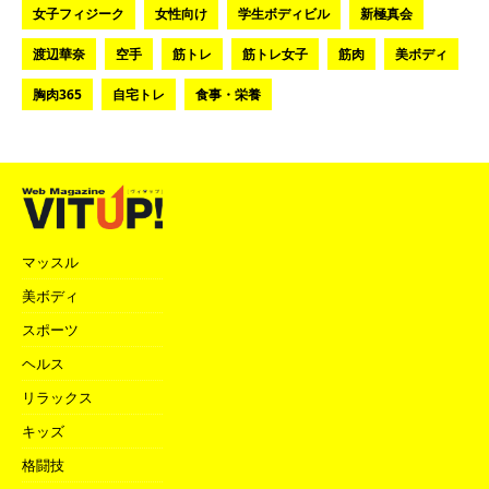
女子フィジーク
女性向け
学生ボディビル
新極真会
渡辺華奈
空手
筋トレ
筋トレ女子
筋肉
美ボディ
胸肉365
自宅トレ
食事・栄養
マッスル
美ボディ
スポーツ
ヘルス
リラックス
キッズ
格闘技