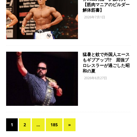
【筋肉マニアのビルダー
解体筋書】
2026年7月1日
猛暑と蚊で外国人エース
もギブアップ!? 屈強プ
ロレスラーが過ごした昭
和の夏
2026年6月27日
1
2
…
185
»