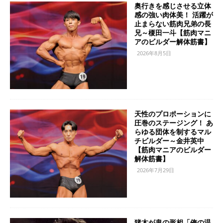
奥行きを感じさせる立体
感の強い肉体美！ 活躍が
止まらない筋肉兄弟の長
兄～榎田一斗【筋肉マニ
アのビルダー解体筋書】
2026年8月5日
天性のプロポーションに
圧巻のステージング！ あ
らゆる団体を制するマル
チビルダー～金井英中
【筋肉マニアのビルダー
解体筋書】
2026年7月29日
猪木が鬼の形相「俺の温