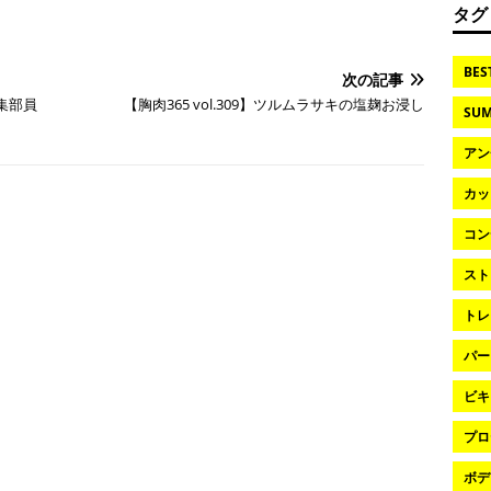
タグ
BES
次の記事
集部員
【胸肉365 vol.309】ツルムラサキの塩麹お浸し
SUM
アン
カッ
コン
スト
トレ
パー
ビキ
プロ
ボデ