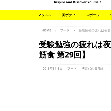
Inspire and Discover Yourself
マッスル
美ボディ
スポーツ
HOME
フード
受験勉強の疲れは夜食
受験勉強の疲れは夜
筋食 第29回】
2018年8月8日
フード
,
川﨑泰代の美筋食