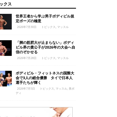
ックス
世界王者から学ぶ男子ボディビル規
定ポーズの極意
2026年7月30日
トピックス
,
マッスル
「脚の筋肥大が止まらない」ボディ
ビル界の貴公子が2026年の大会へ自
信のぞかせる
2026年7月28日
トピックス
,
マッスル
ボディビル・フィットネスの国際大
会で3人の総合優勝 タイで日本人
選手たちが輝く
2026年7月5日
トピックス
,
マッスル
,
美ボ
ディ