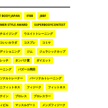
T BODY JAPAN
IFBB
JBBF
MER STYLE AWARD
SUPERBODYCONTEST
チエイジング
ウエイトトレーニング
コいいカラダ
コスプレ
コミケ
ディショニング
ジム
ジュラシックカップ
レッチ
タンパク質
ダイエット
ーニング
バズーカ岡田
ソナルトレーナー
パーソナルトレーニング
ニフィットネス
フィジーク
フィットネス
テイン
プロレス
プロレスラー
ィビル
マッスルゲート
メンズフィジーク