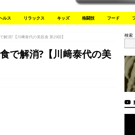
ヘルス
リラックス
キッズ
格闘技
フード
検索
で解消?【川﨑泰代の美筋食 第29回】
食で解消?【川﨑泰代の美