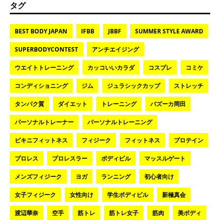
タグ
BEST BODY JAPAN
IFBB
JBBF
SUMMER STYLE AWARD
SUPERBODYCONTEST
アンチエイジング
ウエイトトレーニング
カッコいいカラダ
コスプレ
コミケ
コンディショニング
ジム
ジュラシックカップ
ストレッチ
タンパク質
ダイエット
トレーニング
バズーカ岡田
パーソナルトレーナー
パーソナルトレーニング
ビキニフィットネス
フィジーク
フィットネス
プロテイン
プロレス
プロレスラー
ボディビル
マッスルゲート
メンズフィジーク
ヨガ
ランニング
初心者向け
女子フィジーク
女性向け
学生ボディビル
新極真会
渡辺華奈
空手
筋トレ
筋トレ女子
筋肉
美ボディ