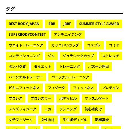
タグ
BEST BODY JAPAN
IFBB
JBBF
SUMMER STYLE AWARD
SUPERBODYCONTEST
アンチエイジング
ウエイトトレーニング
カッコいいカラダ
コスプレ
コミケ
コンディショニング
ジム
ジュラシックカップ
ストレッチ
タンパク質
ダイエット
トレーニング
バズーカ岡田
パーソナルトレーナー
パーソナルトレーニング
ビキニフィットネス
フィジーク
フィットネス
プロテイン
プロレス
プロレスラー
ボディビル
マッスルゲート
メンズフィジーク
ヨガ
ランニング
初心者向け
女子フィジーク
女性向け
学生ボディビル
新極真会