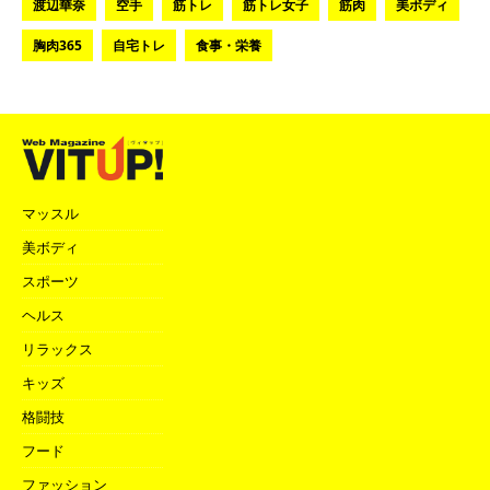
渡辺華奈
空手
筋トレ
筋トレ女子
筋肉
美ボディ
胸肉365
自宅トレ
食事・栄養
マッスル
美ボディ
スポーツ
ヘルス
リラックス
キッズ
格闘技
フード
ファッション