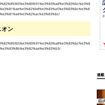
8%e8%82%89365%e3%80%91%e3%83%ad%e3%83%bc%e3%8
%e3%81%ae%e3%82%b8%e3%83%a5%e3%83%bc%e3%8
%e3%81%ae%e3%82%ac%e3%83%bc/
ニオン
8%e8%82%89365%e3%80%91%e3%83%a8%e3%83%bc%e3%8
%e3%83%8b%e3%82%aa%e3%83%b3/
連載