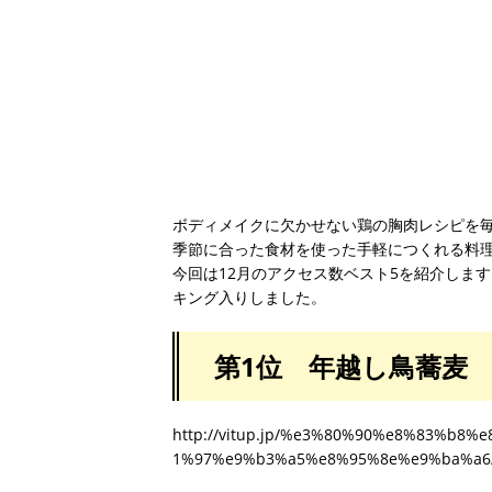
ボディメイクに欠かせない鶏の胸肉レシピを毎
季節に合った食材を使った手軽につくれる料
今回は12月のアクセス数ベスト5を紹介しま
キング入りしました。
第1位 年越し鳥蕎麦
http://vitup.jp/%e3%80%90%e8%83%b
1%97%e9%b3%a5%e8%95%8e%e9%ba%a6