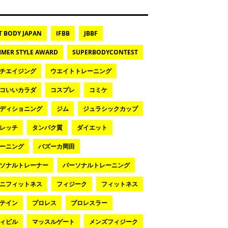
T BODY JAPAN
IFBB
JBBF
MER STYLE AWARD
SUPERBODYCONTEST
チエイジング
ウエイトトレーニング
コいいカラダ
コスプレ
コミケ
ディショニング
ジム
ジュラシックカップ
レッチ
タンパク質
ダイエット
ーニング
バズーカ岡田
ソナルトレーナー
パーソナルトレーニング
ニフィットネス
フィジーク
フィットネス
テイン
プロレス
プロレスラー
ィビル
マッスルゲート
メンズフィジーク