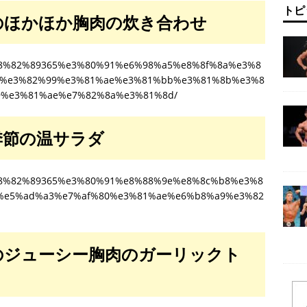
トピ
゙のほかほか胸肉の炊き合わせ
8%e8%82%89365%e3%80%91%e6%98%a5%e8%8f%8a%e3%8
d%e3%82%99%e3%81%ae%e3%81%bb%e3%81%8b%e3%8
%e3%81%ae%e7%82%8a%e3%81%8d/
節の温サラダ
8%e8%82%89365%e3%80%91%e8%88%9e%e8%8c%b8%e3%8
%e5%ad%a3%e7%af%80%e3%81%ae%e6%b8%a9%e3%82
のジューシー胸肉のガーリックト