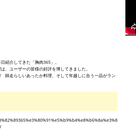
日紹介してきた「胸肉365」。
理は、ユーザーの皆様の好評を博してきました。
す! 師走らしいあったか料理、そして年越しに合う一品がラン
8%e8%82%89365%e3%80%91%e5%b9%b4%e8%b6%8a%e3%8
/