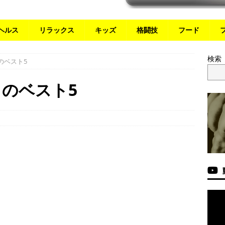
ヘルス
リラックス
キッズ
格闘技
フード
検索
のベスト5
月のベスト5