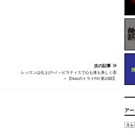
次の記事
レッスンは仕上げへ! ～ピラティスで心も体も美しく⑥
～【NaoのトライFit! 第23回】
アー