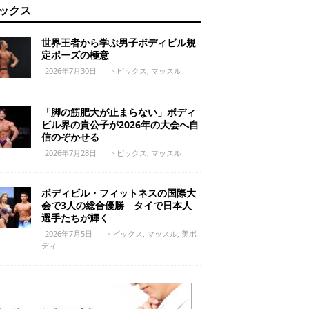
ックス
世界王者から学ぶ男子ボディビル規
定ポーズの極意
2026年7月30日
トピックス
,
マッスル
「脚の筋肥大が止まらない」ボディ
ビル界の貴公子が2026年の大会へ自
信のぞかせる
2026年7月28日
トピックス
,
マッスル
ボディビル・フィットネスの国際大
会で3人の総合優勝 タイで日本人
選手たちが輝く
2026年7月5日
トピックス
,
マッスル
,
美ボ
ディ