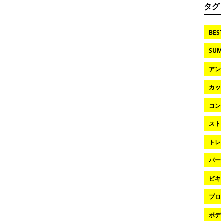
タグ
BES
SUM
アン
カッ
コン
スト
トレ
パー
ビキ
プロ
ボデ