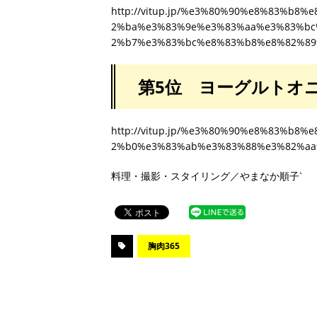
http://vitup.jp/%e3%80%90%e8%83%b
2%ba%e3%83%9e%e3%83%aa%e3%83%bc
2%b7%e3%83%bc%e8%83%b8%e8%82%89
第5位 ヨーグルトオ
http://vitup.jp/%e3%80%90%e8%83%b
2%b0%e3%83%ab%e3%83%88%e3%82%aa
料理・撮影・スタイリング／やまなか順子‵
胸肉365