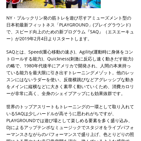
NY・ブルックリン発の筋トレを遊び尽すアミューズメント型の
日本初最新フィットネス「PLAYGROUND」(プレイグラウンド)
で、スピード向上のための新プログラム『SAQ』（エスエーキュ
ー）が2019年2月4日よりスタートします。
SAQとは、Speed(重心移動の速さ)、Agility(運動時に身体をコン
トロールする能力)、Quickness(刺激に反応し速く動きだす能力)
の略で、1980年代後半にアメリカで開発され、人間の本来持っ
ている能力を最大限に引き出すトレーニングメゾット。他のレッ
スンにはないラダーを使い、反復横跳びなどアグレッシブな動き
をメインに縦横などに大きく素早く動いていくため、消費カロリ
ーが非常に高く、全身のシェイプアップにも効果抜群です。
世界のトップアスリートもトレーニングの一環として取り入れて
いるSAQは少しハードルが高そうに思われがちですが、
PLAYGROUNDでは遊び場として楽しめる要素を多く盛り込み、
DJによるアップテンポなミュージックでスタジオをライブパフォ
ーマンスさながらのパフォーマンスで盛り上げ、色とりどりの照