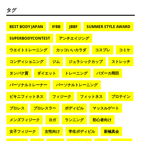
タグ
BEST BODY JAPAN
IFBB
JBBF
SUMMER STYLE AWARD
SUPERBODYCONTEST
アンチエイジング
ウエイトトレーニング
カッコいいカラダ
コスプレ
コミケ
コンディショニング
ジム
ジュラシックカップ
ストレッチ
タンパク質
ダイエット
トレーニング
バズーカ岡田
パーソナルトレーナー
パーソナルトレーニング
ビキニフィットネス
フィジーク
フィットネス
プロテイン
プロレス
プロレスラー
ボディビル
マッスルゲート
メンズフィジーク
ヨガ
ランニング
初心者向け
女子フィジーク
女性向け
学生ボディビル
新極真会