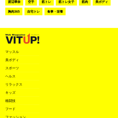
渡辺華奈
空手
筋トレ
筋トレ女子
筋肉
美ボディ
胸肉365
自宅トレ
食事・栄養
マッスル
美ボディ
スポーツ
ヘルス
リラックス
キッズ
格闘技
フード
ファッション