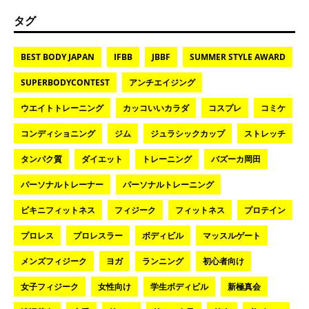
タグ
BEST BODY JAPAN
IFBB
JBBF
SUMMER STYLE AWARD
SUPERBODYCONTEST
アンチエイジング
ウエイトトレーニング
カッコいいカラダ
コスプレ
コミケ
コンディショニング
ジム
ジュラシックカップ
ストレッチ
タンパク質
ダイエット
トレーニング
バズーカ岡田
パーソナルトレーナー
パーソナルトレーニング
ビキニフィットネス
フィジーク
フィットネス
プロテイン
プロレス
プロレスラー
ボディビル
マッスルゲート
メンズフィジーク
ヨガ
ランニング
初心者向け
女子フィジーク
女性向け
学生ボディビル
新極真会