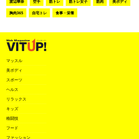
渡辺華奈
空手
筋トレ
筋トレ女子
筋肉
美ボディ
胸肉365
自宅トレ
食事・栄養
マッスル
美ボディ
スポーツ
ヘルス
リラックス
キッズ
格闘技
フード
ファッション