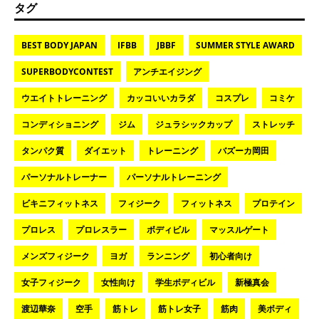
タグ
BEST BODY JAPAN
IFBB
JBBF
SUMMER STYLE AWARD
SUPERBODYCONTEST
アンチエイジング
ウエイトトレーニング
カッコいいカラダ
コスプレ
コミケ
コンディショニング
ジム
ジュラシックカップ
ストレッチ
タンパク質
ダイエット
トレーニング
バズーカ岡田
パーソナルトレーナー
パーソナルトレーニング
ビキニフィットネス
フィジーク
フィットネス
プロテイン
プロレス
プロレスラー
ボディビル
マッスルゲート
メンズフィジーク
ヨガ
ランニング
初心者向け
女子フィジーク
女性向け
学生ボディビル
新極真会
渡辺華奈
空手
筋トレ
筋トレ女子
筋肉
美ボディ