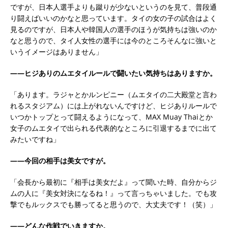
ですが、日本人選手よりも蹴りが少ないというのを見て、普段通
り闘えばいいのかなと思っています。タイの女の子の試合はよく
見るのですが、日本人や韓国人の選手のほうが気持ちは強いのか
なと思うので、タイ人女性の選手には今のところそんなに強いと
いうイメージはありません」
――ヒジありのムエタイルールで闘いたい気持ちはありますか。
「あります。ラジャとかルンピニー（ムエタイの二大殿堂と言わ
れるスタジアム）には上がれないんですけど、ヒジありルールで
いつかトップとって闘えるようになって、MAX Muay Thaiとか
女子のムエタイで出られる代表的なところに引退するまでに出て
みたいですね」
――今回の相手は美女ですが。
「会長から最初に『相手は美女だよ』って聞いた時、自分からジ
ムの人に『美女対決になるね！』って言っちゃいました。でも攻
撃でもルックスでも勝ってると思うので、大丈夫です！（笑）」
――どんな作戦でいきますか。