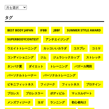
タグ
BEST BODY JAPAN
IFBB
JBBF
SUMMER STYLE AWARD
SUPERBODYCONTEST
アンチエイジング
ウエイトトレーニング
カッコいいカラダ
コスプレ
コミケ
コンディショニング
ジム
ジュラシックカップ
ストレッチ
タンパク質
ダイエット
トレーニング
バズーカ岡田
パーソナルトレーナー
パーソナルトレーニング
ビキニフィットネス
フィジーク
フィットネス
プロテイン
プロレス
プロレスラー
ボディビル
マッスルゲート
メンズフィジーク
ヨガ
ランニング
初心者向け