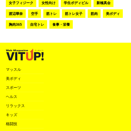
女子フィジーク
女性向け
学生ボディビル
新極真会
渡辺華奈
空手
筋トレ
筋トレ女子
筋肉
美ボディ
胸肉365
自宅トレ
食事・栄養
マッスル
美ボディ
スポーツ
ヘルス
リラックス
キッズ
格闘技