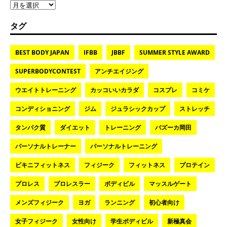
タグ
BEST BODY JAPAN
IFBB
JBBF
SUMMER STYLE AWARD
SUPERBODYCONTEST
アンチエイジング
ウエイトトレーニング
カッコいいカラダ
コスプレ
コミケ
コンディショニング
ジム
ジュラシックカップ
ストレッチ
タンパク質
ダイエット
トレーニング
バズーカ岡田
パーソナルトレーナー
パーソナルトレーニング
ビキニフィットネス
フィジーク
フィットネス
プロテイン
プロレス
プロレスラー
ボディビル
マッスルゲート
メンズフィジーク
ヨガ
ランニング
初心者向け
女子フィジーク
女性向け
学生ボディビル
新極真会