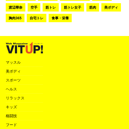
渡辺華奈
空手
筋トレ
筋トレ女子
筋肉
美ボディ
胸肉365
自宅トレ
食事・栄養
マッスル
美ボディ
スポーツ
ヘルス
リラックス
キッズ
格闘技
フード