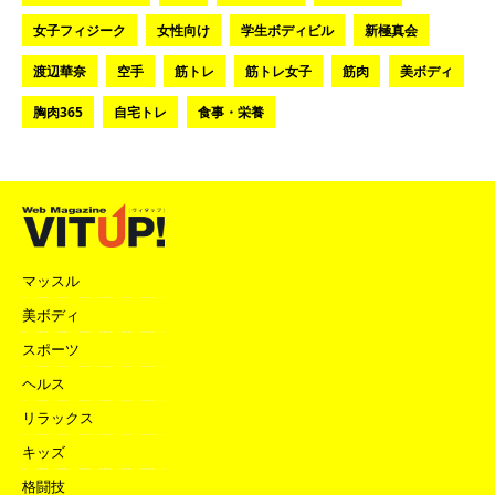
女子フィジーク
女性向け
学生ボディビル
新極真会
渡辺華奈
空手
筋トレ
筋トレ女子
筋肉
美ボディ
胸肉365
自宅トレ
食事・栄養
マッスル
美ボディ
スポーツ
ヘルス
リラックス
キッズ
格闘技