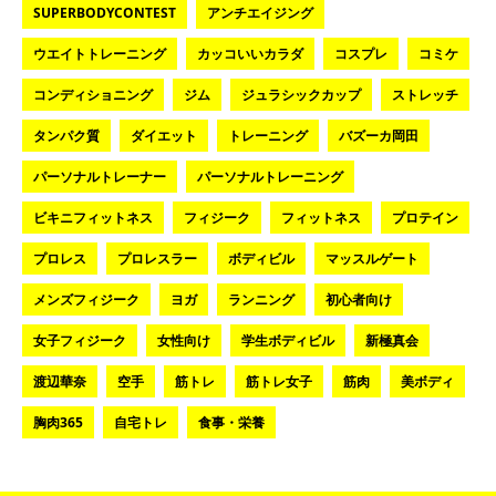
SUPERBODYCONTEST
アンチエイジング
ウエイトトレーニング
カッコいいカラダ
コスプレ
コミケ
コンディショニング
ジム
ジュラシックカップ
ストレッチ
タンパク質
ダイエット
トレーニング
バズーカ岡田
パーソナルトレーナー
パーソナルトレーニング
ビキニフィットネス
フィジーク
フィットネス
プロテイン
プロレス
プロレスラー
ボディビル
マッスルゲート
メンズフィジーク
ヨガ
ランニング
初心者向け
女子フィジーク
女性向け
学生ボディビル
新極真会
渡辺華奈
空手
筋トレ
筋トレ女子
筋肉
美ボディ
胸肉365
自宅トレ
食事・栄養