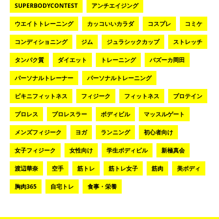
SUPERBODYCONTEST
アンチエイジング
ウエイトトレーニング
カッコいいカラダ
コスプレ
コミケ
コンディショニング
ジム
ジュラシックカップ
ストレッチ
タンパク質
ダイエット
トレーニング
バズーカ岡田
パーソナルトレーナー
パーソナルトレーニング
ビキニフィットネス
フィジーク
フィットネス
プロテイン
プロレス
プロレスラー
ボディビル
マッスルゲート
メンズフィジーク
ヨガ
ランニング
初心者向け
女子フィジーク
女性向け
学生ボディビル
新極真会
渡辺華奈
空手
筋トレ
筋トレ女子
筋肉
美ボディ
胸肉365
自宅トレ
食事・栄養