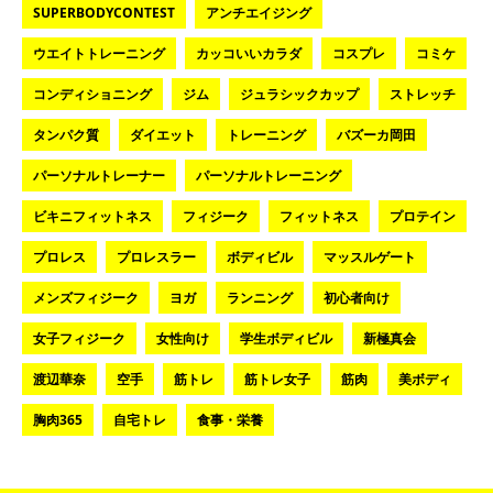
SUPERBODYCONTEST
アンチエイジング
ウエイトトレーニング
カッコいいカラダ
コスプレ
コミケ
コンディショニング
ジム
ジュラシックカップ
ストレッチ
タンパク質
ダイエット
トレーニング
バズーカ岡田
パーソナルトレーナー
パーソナルトレーニング
ビキニフィットネス
フィジーク
フィットネス
プロテイン
プロレス
プロレスラー
ボディビル
マッスルゲート
メンズフィジーク
ヨガ
ランニング
初心者向け
女子フィジーク
女性向け
学生ボディビル
新極真会
渡辺華奈
空手
筋トレ
筋トレ女子
筋肉
美ボディ
胸肉365
自宅トレ
食事・栄養