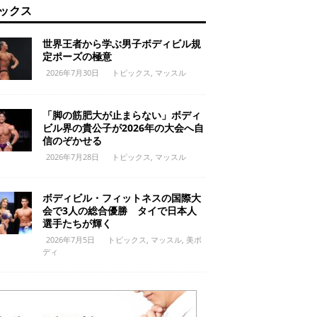
ックス
世界王者から学ぶ男子ボディビル規
定ポーズの極意
2026年7月30日
トピックス
,
マッスル
「脚の筋肥大が止まらない」ボディ
ビル界の貴公子が2026年の大会へ自
信のぞかせる
2026年7月28日
トピックス
,
マッスル
ボディビル・フィットネスの国際大
会で3人の総合優勝 タイで日本人
選手たちが輝く
2026年7月5日
トピックス
,
マッスル
,
美ボ
ディ