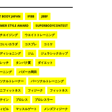
T BODY JAPAN
IFBB
JBBF
MER STYLE AWARD
SUPERBODYCONTEST
チエイジング
ウエイトトレーニング
コいいカラダ
コスプレ
コミケ
ディショニング
ジム
ジュラシックカップ
レッチ
タンパク質
ダイエット
ーニング
バズーカ岡田
ソナルトレーナー
パーソナルトレーニング
ニフィットネス
フィジーク
フィットネス
テイン
プロレス
プロレスラー
ィビル
マッスルゲート
メンズフィジーク