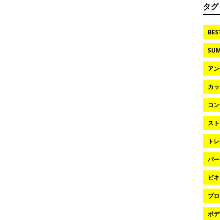
タグ
BES
SUM
アン
カッ
コン
スト
トレ
パー
ビキ
プロ
ボデ