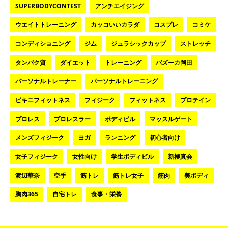
SUPERBODYCONTEST
アンチエイジング
ウエイトトレーニング
カッコいいカラダ
コスプレ
コミケ
コンディショニング
ジム
ジュラシックカップ
ストレッチ
タンパク質
ダイエット
トレーニング
バズーカ岡田
パーソナルトレーナー
パーソナルトレーニング
ビキニフィットネス
フィジーク
フィットネス
プロテイン
プロレス
プロレスラー
ボディビル
マッスルゲート
メンズフィジーク
ヨガ
ランニング
初心者向け
女子フィジーク
女性向け
学生ボディビル
新極真会
渡辺華奈
空手
筋トレ
筋トレ女子
筋肉
美ボディ
胸肉365
自宅トレ
食事・栄養