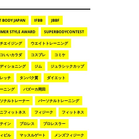
T BODY JAPAN
IFBB
JBBF
MER STYLE AWARD
SUPERBODYCONTEST
チエイジング
ウエイトトレーニング
コいいカラダ
コスプレ
コミケ
ディショニング
ジム
ジュラシックカップ
レッチ
タンパク質
ダイエット
ーニング
バズーカ岡田
ソナルトレーナー
パーソナルトレーニング
ニフィットネス
フィジーク
フィットネス
テイン
プロレス
プロレスラー
ィビル
マッスルゲート
メンズフィジーク