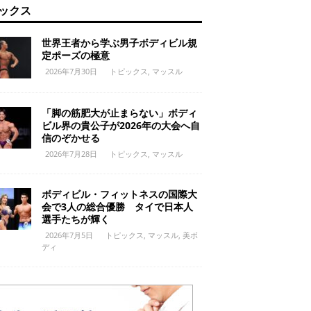
ックス
世界王者から学ぶ男子ボディビル規
定ポーズの極意
2026年7月30日
トピックス
,
マッスル
「脚の筋肥大が止まらない」ボディ
ビル界の貴公子が2026年の大会へ自
信のぞかせる
2026年7月28日
トピックス
,
マッスル
ボディビル・フィットネスの国際大
会で3人の総合優勝 タイで日本人
選手たちが輝く
2026年7月5日
トピックス
,
マッスル
,
美ボ
ディ