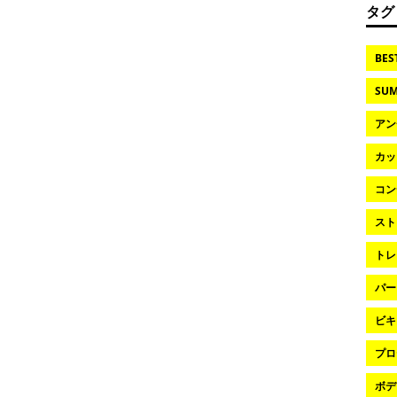
タグ
BES
SUM
アン
カッ
コン
スト
トレ
パー
ビキ
プロ
ボデ