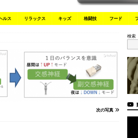
ヘルス
リラックス
キッズ
格闘技
フード
検索
次の写真