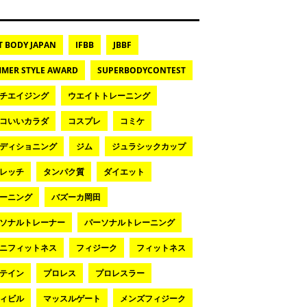
T BODY JAPAN
IFBB
JBBF
MER STYLE AWARD
SUPERBODYCONTEST
チエイジング
ウエイトトレーニング
コいいカラダ
コスプレ
コミケ
ディショニング
ジム
ジュラシックカップ
レッチ
タンパク質
ダイエット
ーニング
バズーカ岡田
ソナルトレーナー
パーソナルトレーニング
ニフィットネス
フィジーク
フィットネス
テイン
プロレス
プロレスラー
ィビル
マッスルゲート
メンズフィジーク