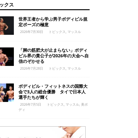
ックス
世界王者から学ぶ男子ボディビル規
定ポーズの極意
2026年7月30日
トピックス
,
マッスル
「脚の筋肥大が止まらない」ボディ
ビル界の貴公子が2026年の大会へ自
信のぞかせる
2026年7月28日
トピックス
,
マッスル
ボディビル・フィットネスの国際大
会で3人の総合優勝 タイで日本人
選手たちが輝く
2026年7月5日
トピックス
,
マッスル
,
美ボ
ディ