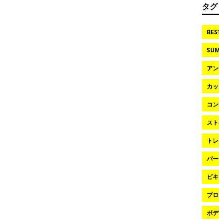
タグ
BES
SUM
アン
カッ
コン
スト
トレ
パー
ビキ
プロ
ボデ