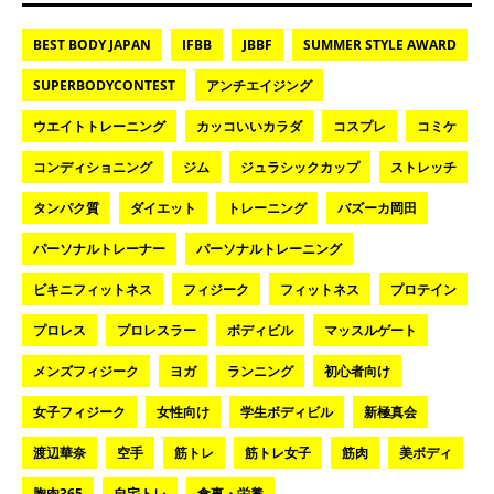
BEST BODY JAPAN
IFBB
JBBF
SUMMER STYLE AWARD
SUPERBODYCONTEST
アンチエイジング
ウエイトトレーニング
カッコいいカラダ
コスプレ
コミケ
コンディショニング
ジム
ジュラシックカップ
ストレッチ
タンパク質
ダイエット
トレーニング
バズーカ岡田
パーソナルトレーナー
パーソナルトレーニング
ビキニフィットネス
フィジーク
フィットネス
プロテイン
プロレス
プロレスラー
ボディビル
マッスルゲート
メンズフィジーク
ヨガ
ランニング
初心者向け
女子フィジーク
女性向け
学生ボディビル
新極真会
渡辺華奈
空手
筋トレ
筋トレ女子
筋肉
美ボディ
胸肉365
自宅トレ
食事・栄養