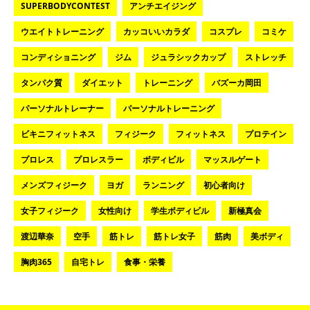
SUPERBODYCONTEST
アンチエイジング
ウエイトトレーニング
カッコいいカラダ
コスプレ
コミケ
コンディショニング
ジム
ジュラシックカップ
ストレッチ
タンパク質
ダイエット
トレーニング
バズーカ岡田
パーソナルトレーナー
パーソナルトレーニング
ビキニフィットネス
フィジーク
フィットネス
プロテイン
プロレス
プロレスラー
ボディビル
マッスルゲート
メンズフィジーク
ヨガ
ランニング
初心者向け
女子フィジーク
女性向け
学生ボディビル
新極真会
渡辺華奈
空手
筋トレ
筋トレ女子
筋肉
美ボディ
胸肉365
自宅トレ
食事・栄養