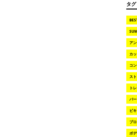
タグ
BES
SUM
アン
カッ
コン
スト
トレ
パー
ビキ
プロ
ボデ