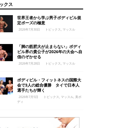
ックス
世界王者から学ぶ男子ボディビル規
定ポーズの極意
2026年7月30日
トピックス
,
マッスル
「脚の筋肥大が止まらない」ボディ
ビル界の貴公子が2026年の大会へ自
信のぞかせる
2026年7月28日
トピックス
,
マッスル
ボディビル・フィットネスの国際大
会で3人の総合優勝 タイで日本人
選手たちが輝く
2026年7月5日
トピックス
,
マッスル
,
美ボ
ディ