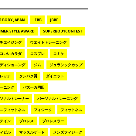
T BODY JAPAN
IFBB
JBBF
MER STYLE AWARD
SUPERBODYCONTEST
チエイジング
ウエイトトレーニング
コいいカラダ
コスプレ
コミケ
ディショニング
ジム
ジュラシックカップ
レッチ
タンパク質
ダイエット
ーニング
バズーカ岡田
ソナルトレーナー
パーソナルトレーニング
ニフィットネス
フィジーク
フィットネス
テイン
プロレス
プロレスラー
ィビル
マッスルゲート
メンズフィジーク