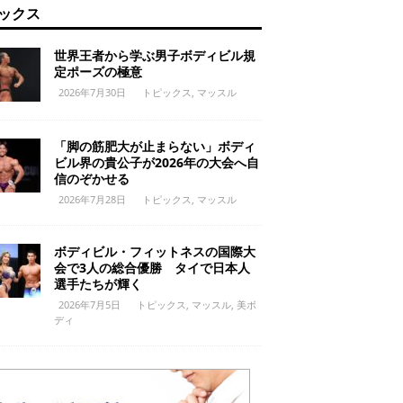
ックス
世界王者から学ぶ男子ボディビル規
定ポーズの極意
2026年7月30日
トピックス
,
マッスル
「脚の筋肥大が止まらない」ボディ
ビル界の貴公子が2026年の大会へ自
信のぞかせる
2026年7月28日
トピックス
,
マッスル
ボディビル・フィットネスの国際大
会で3人の総合優勝 タイで日本人
選手たちが輝く
2026年7月5日
トピックス
,
マッスル
,
美ボ
ディ