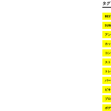
タグ
BES
SUM
アン
カッ
コン
スト
トレ
パー
ビキ
プロ
ボデ