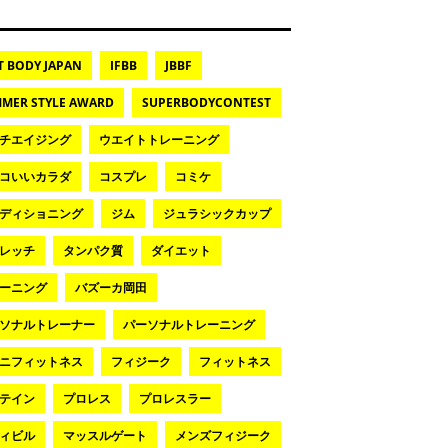
T BODY JAPAN
IFBB
JBBF
MER STYLE AWARD
SUPERBODYCONTEST
チエイジング
ウエイトトレーニング
コいいカラダ
コスプレ
コミケ
ディショニング
ジム
ジュラシックカップ
レッチ
タンパク質
ダイエット
ーニング
バズーカ岡田
ソナルトレーナー
パーソナルトレーニング
ニフィットネス
フィジーク
フィットネス
テイン
プロレス
プロレスラー
ィビル
マッスルゲート
メンズフィジーク