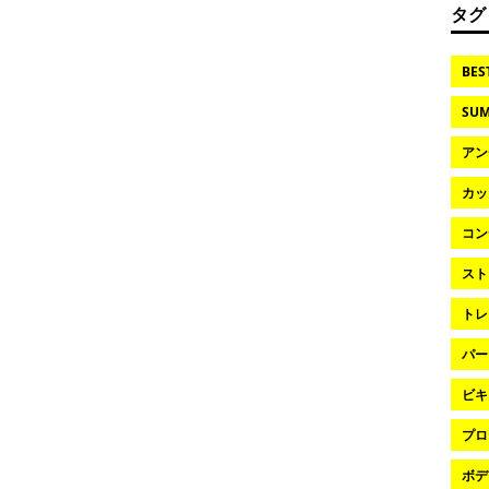
タグ
BES
SUM
アン
カッ
コン
スト
トレ
パー
ビキ
プロ
ボデ