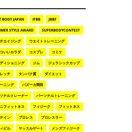
T BODY JAPAN
IFBB
JBBF
MER STYLE AWARD
SUPERBODYCONTEST
チエイジング
ウエイトトレーニング
コいいカラダ
コスプレ
コミケ
ディショニング
ジム
ジュラシックカップ
レッチ
タンパク質
ダイエット
ーニング
バズーカ岡田
ソナルトレーナー
パーソナルトレーニング
ニフィットネス
フィジーク
フィットネス
テイン
プロレス
プロレスラー
ィビル
マッスルゲート
メンズフィジーク