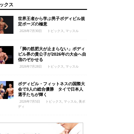
ックス
世界王者から学ぶ男子ボディビル規
定ポーズの極意
2026年7月30日
トピックス
,
マッスル
「脚の筋肥大が止まらない」ボディ
ビル界の貴公子が2026年の大会へ自
信のぞかせる
2026年7月28日
トピックス
,
マッスル
ボディビル・フィットネスの国際大
会で3人の総合優勝 タイで日本人
選手たちが輝く
2026年7月5日
トピックス
,
マッスル
,
美ボ
ディ