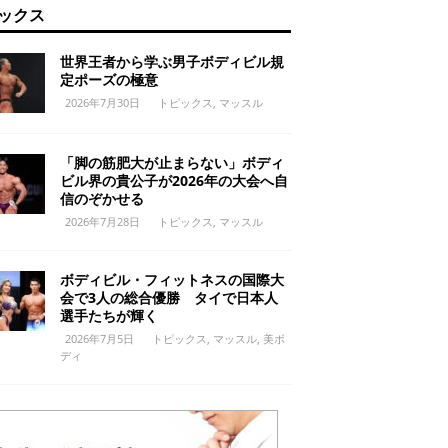
ックス
世界王者から学ぶ男子ボディビル規
定ポーズの極意
2026年7月30日
トピックス
,
マッスル
「脚の筋肥大が止まらない」ボディ
ビル界の貴公子が2026年の大会へ自
信のぞかせる
2026年7月28日
トピックス
,
マッスル
ボディビル・フィットネスの国際大
会で3人の総合優勝 タイで日本人
選手たちが輝く
2026年7月5日
トピックス
,
マッスル
,
美ボ
ディ