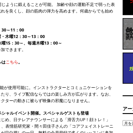
同じように鍛えることが可能。 加齢や顔の運動不足で弱った表
流れを良くし、顔の筋肉の弾力を高めます。何歳からでも始め
0～11：00
曜12：30～13：00
15：30～、毎週木曜13：00～
参加できます。
ルは
こちら
。
機能が使用可能に。インストラクターとコミュニケーションを
じたり、ライブ配信ならではの楽しみ方が広がります。なお、
ラクターの動きに被らず映像の邪魔になりません。
アー
スペシャルイベント開催。スペシャルゲストも登場
じめ、日テレアナウンサーによる「滑舌力UP！顔トレ！」
ー」、表情筋研究家・間々田佳子さんの「コアフェイストレーニ
ムが目白押しの一日。無料の会員登録で多くのレッスンに参加