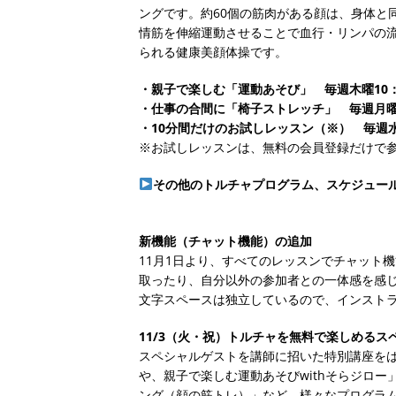
ングです。約60個の筋肉がある顔は、身体と
情筋を伸縮運動させることで血行・リンパの
られる健康美顔体操です。
・親子で楽しむ「運動あそび」 毎週木曜10：3
・仕事の合間に「椅子ストレッチ」 毎週月曜・木
・10分間だけのお試しレッスン（※） 毎週水曜
※お試しレッスンは、無料の会員登録だけで
その他のトルチャプログラム、スケジュー
新機能（チャット機能）の追加
11月1日より、すべてのレッスンでチャット
取ったり、自分以外の参加者との一体感を感
文字スペースは独立しているので、インスト
11/3（火・祝）トルチャを無料で楽しめる
スペシャルゲストを講師に招いた特別講座をは
や、親子で楽しむ運動あそびwithそらジロ
ング（顔の筋トレ）」など、様々なプログラ