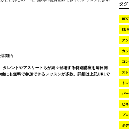
タグ
BES
SUM
アン
カッ
受講開始
コン
中は、タレントやアスリートらが続々登場する特別講座を毎日開
スト
他にも無料で参加できるレッスンが多数。詳細は上記URLで
トレ
パー
ビキ
プロ
ボデ