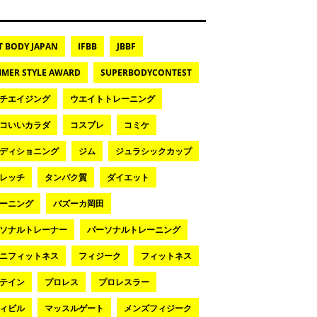
T BODY JAPAN
IFBB
JBBF
MER STYLE AWARD
SUPERBODYCONTEST
チエイジング
ウエイトトレーニング
コいいカラダ
コスプレ
コミケ
ディショニング
ジム
ジュラシックカップ
レッチ
タンパク質
ダイエット
ーニング
バズーカ岡田
ソナルトレーナー
パーソナルトレーニング
ニフィットネス
フィジーク
フィットネス
テイン
プロレス
プロレスラー
ィビル
マッスルゲート
メンズフィジーク