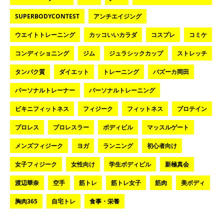
SUPERBODYCONTEST
アンチエイジング
ウエイトトレーニング
カッコいいカラダ
コスプレ
コミケ
コンディショニング
ジム
ジュラシックカップ
ストレッチ
タンパク質
ダイエット
トレーニング
バズーカ岡田
パーソナルトレーナー
パーソナルトレーニング
ビキニフィットネス
フィジーク
フィットネス
プロテイン
プロレス
プロレスラー
ボディビル
マッスルゲート
メンズフィジーク
ヨガ
ランニング
初心者向け
女子フィジーク
女性向け
学生ボディビル
新極真会
渡辺華奈
空手
筋トレ
筋トレ女子
筋肉
美ボディ
胸肉365
自宅トレ
食事・栄養