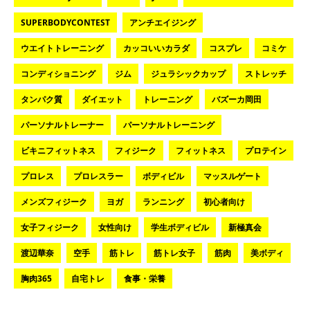
SUPERBODYCONTEST
アンチエイジング
ウエイトトレーニング
カッコいいカラダ
コスプレ
コミケ
コンディショニング
ジム
ジュラシックカップ
ストレッチ
タンパク質
ダイエット
トレーニング
バズーカ岡田
パーソナルトレーナー
パーソナルトレーニング
ビキニフィットネス
フィジーク
フィットネス
プロテイン
プロレス
プロレスラー
ボディビル
マッスルゲート
メンズフィジーク
ヨガ
ランニング
初心者向け
女子フィジーク
女性向け
学生ボディビル
新極真会
渡辺華奈
空手
筋トレ
筋トレ女子
筋肉
美ボディ
胸肉365
自宅トレ
食事・栄養