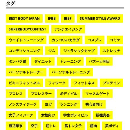
タグ
BEST BODY JAPAN
IFBB
JBBF
SUMMER STYLE AWARD
SUPERBODYCONTEST
アンチエイジング
ウエイトトレーニング
カッコいいカラダ
コスプレ
コミケ
コンディショニング
ジム
ジュラシックカップ
ストレッチ
タンパク質
ダイエット
トレーニング
バズーカ岡田
パーソナルトレーナー
パーソナルトレーニング
ビキニフィットネス
フィジーク
フィットネス
プロテイン
プロレス
プロレスラー
ボディビル
マッスルゲート
メンズフィジーク
ヨガ
ランニング
初心者向け
女子フィジーク
女性向け
学生ボディビル
新極真会
渡辺華奈
空手
筋トレ
筋トレ女子
筋肉
美ボディ