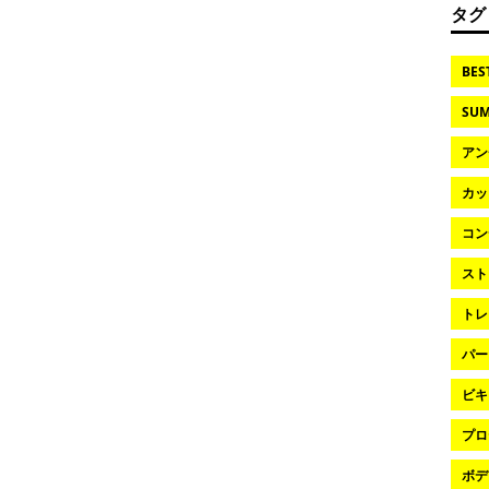
タグ
BES
SUM
アン
カッ
コン
スト
トレ
パー
ビキ
プロ
ボデ