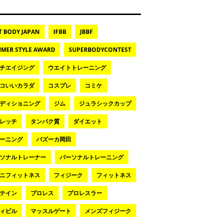
T BODY JAPAN
IFBB
JBBF
MER STYLE AWARD
SUPERBODYCONTEST
チエイジング
ウエイトトレーニング
コいいカラダ
コスプレ
コミケ
ディショニング
ジム
ジュラシックカップ
レッチ
タンパク質
ダイエット
ーニング
バズーカ岡田
ソナルトレーナー
パーソナルトレーニング
ニフィットネス
フィジーク
フィットネス
テイン
プロレス
プロレスラー
ィビル
マッスルゲート
メンズフィジーク