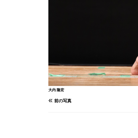
大内 隆宏
前の写真