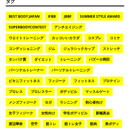
タグ
BEST BODY JAPAN
IFBB
JBBF
SUMMER STYLE AWARD
SUPERBODYCONTEST
アンチエイジング
ウエイトトレーニング
カッコいいカラダ
コスプレ
コミケ
コンディショニング
ジム
ジュラシックカップ
ストレッチ
タンパク質
ダイエット
トレーニング
バズーカ岡田
パーソナルトレーナー
パーソナルトレーニング
ビキニフィットネス
フィジーク
フィットネス
プロテイン
プロレス
プロレスラー
ボディビル
マッスルゲート
メンズフィジーク
ヨガ
ランニング
初心者向け
女子フィジーク
女性向け
学生ボディビル
新極真会
渡辺華奈
空手
筋トレ
筋トレ女子
筋肉
美ボディ