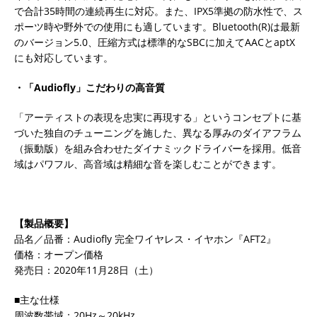
で合計35時間の連続再生に対応。また、IPX5準拠の防水性で、ス
ポーツ時や野外での使用にも適しています。Bluetooth(R)は最新
のバージョン5.0、圧縮方式は標準的なSBCに加えてAACとaptX
にも対応しています。
・「Audiofly」こだわりの高音質
「アーティストの表現を忠実に再現する」というコンセプトに基
づいた独自のチューニングを施した、異なる厚みのダイアフラム
（振動版）を組み合わせたダイナミックドライバーを採用。低音
域はパワフル、高音域は精細な音を楽しむことができます。
【製品概要】
品名／品番：Audiofly 完全ワイヤレス・イヤホン『AFT2』
価格：オープン価格
発売日：2020年11月28日（土）
■主な仕様
周波数帯域：20Hz～20kHz