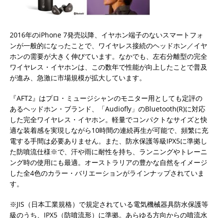
2016年のiPhone 7発売以降、イヤホン端子のないスマートフォ
ンが一般的になったことで、ワイヤレス接続のヘッドホン／イヤ
ホンの需要が大きく伸びています。なかでも、左右分離型の完全
ワイヤレス・イヤホンは、この数年で性能が向上したことで普及
が進み、急激に市場規模が拡大しています。
『AFT2』はプロ・ミュージシャンのモニター用としても定評の
あるヘッドホン・ブランド、「Audiofly」のBluetooth(R)に対応
した完全ワイヤレス・イヤホン。軽量でコンパクトなサイズと快
適な装着感を実現しながら10時間の連続再生が可能で、頻繁に充
電する手間は必要ありません。また、防水保護等級IPX5に準拠し
た防噴流仕様※で、汗や雨に耐性を持ち、ランニングやトレーニ
ング時の使用にも最適。オーストラリアの豊かな自然をイメージ
した全4色のカラー・バリエーションがラインナップされていま
す。
※JIS（日本工業規格）で規定されている電気機械器具防水保護等
級のうち、IPX5（防噴流形）に準拠。あらゆる方向からの噴流水