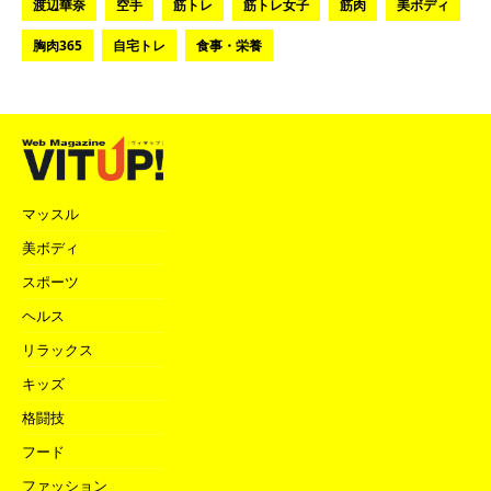
渡辺華奈
空手
筋トレ
筋トレ女子
筋肉
美ボディ
胸肉365
自宅トレ
食事・栄養
マッスル
美ボディ
スポーツ
ヘルス
リラックス
キッズ
格闘技
フード
ファッション