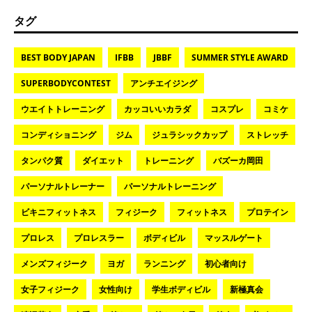
タグ
BEST BODY JAPAN
IFBB
JBBF
SUMMER STYLE AWARD
SUPERBODYCONTEST
アンチエイジング
ウエイトトレーニング
カッコいいカラダ
コスプレ
コミケ
コンディショニング
ジム
ジュラシックカップ
ストレッチ
タンパク質
ダイエット
トレーニング
バズーカ岡田
パーソナルトレーナー
パーソナルトレーニング
ビキニフィットネス
フィジーク
フィットネス
プロテイン
プロレス
プロレスラー
ボディビル
マッスルゲート
メンズフィジーク
ヨガ
ランニング
初心者向け
女子フィジーク
女性向け
学生ボディビル
新極真会