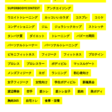
SUPERBODYCONTEST
アンチエイジング
ウエイトトレーニング
カッコいいカラダ
コスプレ
コミケ
コンディショニング
ジム
ジュラシックカップ
ストレッチ
タンパク質
ダイエット
トレーニング
バズーカ岡田
パーソナルトレーナー
パーソナルトレーニング
ビキニフィットネス
フィジーク
フィットネス
プロテイン
プロレス
プロレスラー
ボディビル
マッスルゲート
メンズフィジーク
ヨガ
ランニング
初心者向け
女子フィジーク
女性向け
学生ボディビル
新極真会
渡辺華奈
空手
筋トレ
筋トレ女子
筋肉
美ボディ
胸肉365
自宅トレ
食事・栄養