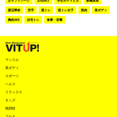
女子フィジーク
女性向け
学生ボディビル
新極真会
渡辺華奈
空手
筋トレ
筋トレ女子
筋肉
美ボディ
胸肉365
自宅トレ
食事・栄養
マッスル
美ボディ
スポーツ
ヘルス
リラックス
キッズ
格闘技
フード