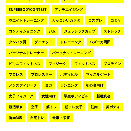
SUPERBODYCONTEST
アンチエイジング
ウエイトトレーニング
カッコいいカラダ
コスプレ
コミケ
コンディショニング
ジム
ジュラシックカップ
ストレッチ
タンパク質
ダイエット
トレーニング
バズーカ岡田
パーソナルトレーナー
パーソナルトレーニング
ビキニフィットネス
フィジーク
フィットネス
プロテイン
プロレス
プロレスラー
ボディビル
マッスルゲート
メンズフィジーク
ヨガ
ランニング
初心者向け
女子フィジーク
女性向け
学生ボディビル
新極真会
渡辺華奈
空手
筋トレ
筋トレ女子
筋肉
美ボディ
胸肉365
自宅トレ
食事・栄養