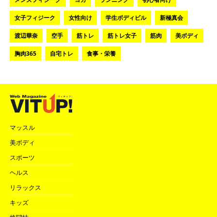
女子フィジーク
女性向け
学生ボディビル
新極真会
渡辺華奈
空手
筋トレ
筋トレ女子
筋肉
美ボディ
胸肉365
自宅トレ
食事・栄養
マッスル
美ボディ
スポーツ
ヘルス
リラックス
キッズ