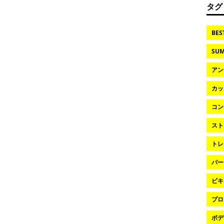
タグ
BES
SUM
アン
カッ
コン
スト
トレ
パー
ビキ
プロ
ボデ