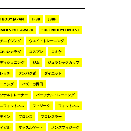
T BODY JAPAN
IFBB
JBBF
MER STYLE AWARD
SUPERBODYCONTEST
チエイジング
ウエイトトレーニング
コいいカラダ
コスプレ
コミケ
ディショニング
ジム
ジュラシックカップ
レッチ
タンパク質
ダイエット
ーニング
バズーカ岡田
ソナルトレーナー
パーソナルトレーニング
ニフィットネス
フィジーク
フィットネス
テイン
プロレス
プロレスラー
ィビル
マッスルゲート
メンズフィジーク