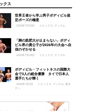
ックス
世界王者から学ぶ男子ボディビル規
定ポーズの極意
2026年7月30日
トピックス
,
マッスル
「脚の筋肥大が止まらない」ボディ
ビル界の貴公子が2026年の大会へ自
信のぞかせる
2026年7月28日
トピックス
,
マッスル
ボディビル・フィットネスの国際大
会で3人の総合優勝 タイで日本人
選手たちが輝く
2026年7月5日
トピックス
,
マッスル
,
美ボ
ディ