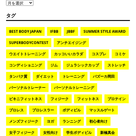
タグ
BEST BODY JAPAN
IFBB
JBBF
SUMMER STYLE AWARD
SUPERBODYCONTEST
アンチエイジング
ウエイトトレーニング
カッコいいカラダ
コスプレ
コミケ
コンディショニング
ジム
ジュラシックカップ
ストレッチ
タンパク質
ダイエット
トレーニング
バズーカ岡田
パーソナルトレーナー
パーソナルトレーニング
ビキニフィットネス
フィジーク
フィットネス
プロテイン
プロレス
プロレスラー
ボディビル
マッスルゲート
メンズフィジーク
ヨガ
ランニング
初心者向け
女子フィジーク
女性向け
学生ボディビル
新極真会