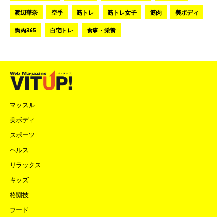
渡辺華奈
空手
筋トレ
筋トレ女子
筋肉
美ボディ
胸肉365
自宅トレ
食事・栄養
マッスル
美ボディ
スポーツ
ヘルス
リラックス
キッズ
格闘技
フード